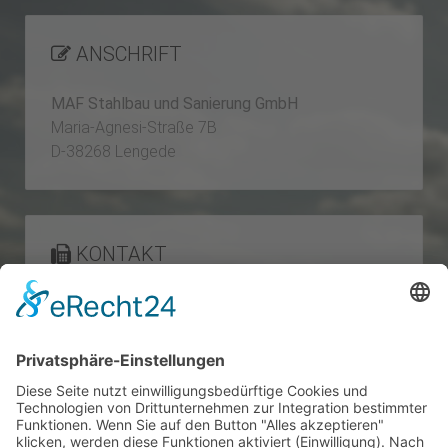
ANSCHRIFT
MAF Stahlbau und Sanierung GmbH
Maria-Agnesi-Straße 7B
D-38268 Lengede
KONTAKT
Telefon: 05344 - 8 03 79 50
Telefax: 05344 - 8 03 79 59
E-Mail:
info@maf-gmbh.de
Internet: www.maf-gmbh.de